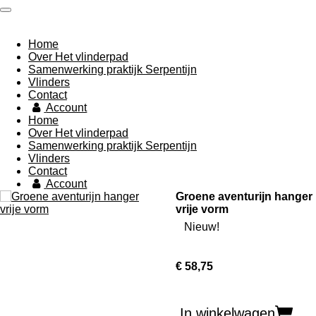
Ga
direct
naar
Home
de
Over Het vlinderpad
hoofdinhoud
Samenwerking praktijk Serpentijn
Vlinders
Contact
Account
Home
Over Het vlinderpad
Samenwerking praktijk Serpentijn
Vlinders
Contact
Account
Groene aventurijn hanger
vrije vorm
Nieuw!
€ 58,75
In winkelwagen