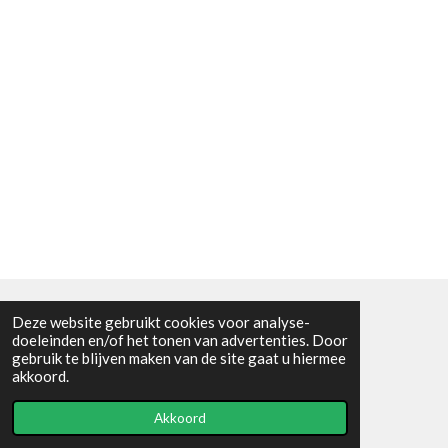
Deze website gebruikt cookies voor analyse-
Algemene voorwaarden
doeleinden en/of het tonen van advertenties. Door
gebruik te blijven maken van de site gaat u hiermee
© 2021 - RC en mineralenshop Het vlinderpad
akkoord.
Powered by
JouwWeb
Akkoord