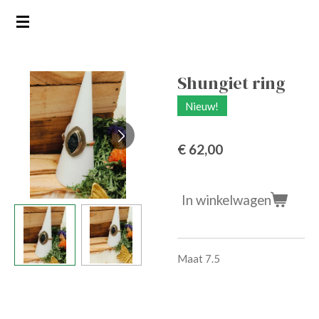
Ga
direct
naar
de
Shungiet ring
hoofdinhoud
Nieuw!
€ 62,00
In winkelwagen
Maat 7.5