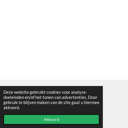
Deze website gebruikt cookies voor analyse-
Algemene voorwaarden
doeleinden en/of het tonen van advertenties. Door
gebruik te blijven maken van de site gaat u hiermee
© 2021 - RC en mineralenshop Het vlinderpad
akkoord.
Powered by
JouwWeb
Akkoord