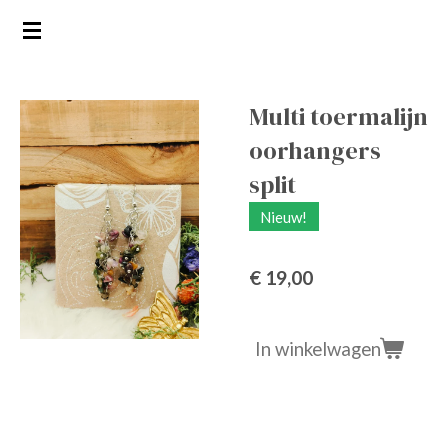
Ga
direct
naar
de
Multi toermalijn
hoofdinhoud
oorhangers
split
Nieuw!
€ 19,00
In winkelwagen