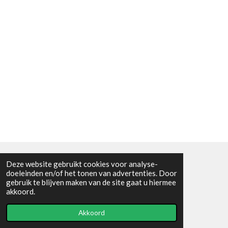
Deze website gebruikt cookies voor analyse-
Algemene voorwaarden
doeleinden en/of het tonen van advertenties. Door
gebruik te blijven maken van de site gaat u hiermee
© 2021 - RC en mineralenshop Het vlinderpad
akkoord.
Powered by
JouwWeb
Akkoord