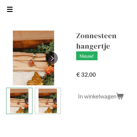
Ga
direct
naar
de
Zonnesteen
hoofdinhoud
hangertje
Nieuw!
€ 32,00
In winkelwagen