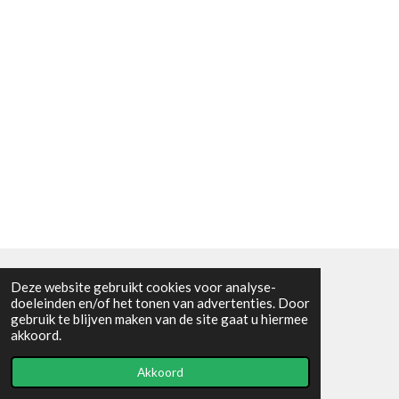
Deze website gebruikt cookies voor analyse-
Algemene voorwaarden
doeleinden en/of het tonen van advertenties. Door
gebruik te blijven maken van de site gaat u hiermee
© 2021 - RC en mineralenshop Het vlinderpad
akkoord.
Powered by
JouwWeb
Akkoord