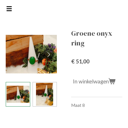
Ga
direct
naar
de
Groene onyx
hoofdinhoud
ring
€ 51,00
In winkelwagen
Maat 8