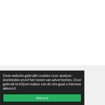
Deze website gebruikt cookies voor analyse-
Algemene voorwaarden
doeleinden en/of het tonen van advertenties. Door
gebruik te blijven maken van de site gaat u hiermee
© 2021 - RC en mineralenshop Het vlinderpad
akkoord.
Powered by
JouwWeb
Akkoord