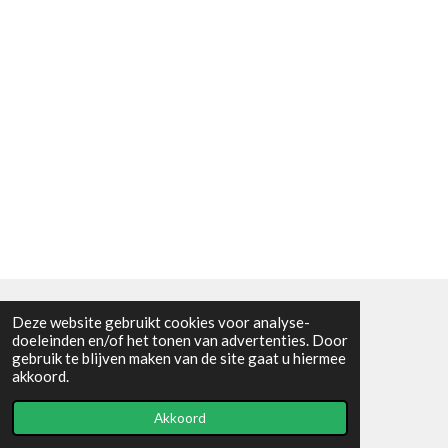
Deze website gebruikt cookies voor analyse-
Algemene voorwaarden
doeleinden en/of het tonen van advertenties. Door
gebruik te blijven maken van de site gaat u hiermee
© 2021 - RC en mineralenshop Het vlinderpad
akkoord.
Powered by
JouwWeb
Akkoord