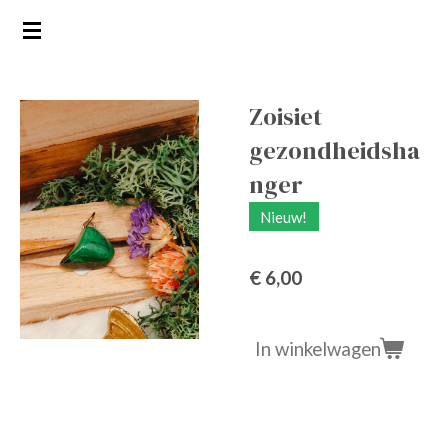
Ga
direct
naar
de
Zoisiet
hoofdinhoud
gezondheidsha
nger
Nieuw!
€ 6,00
In winkelwagen