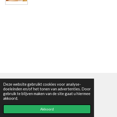
Deze website gebruikt cookies voor analyse-
Algemene voorwaarden
doeleinden en/of het tonen van advertenties. Door
gebruik te blijven maken van de site gaat u hiermee
© 2021 - RC en mineralenshop Het vlinderpad
akkoord.
Powered by
JouwWeb
Akkoord