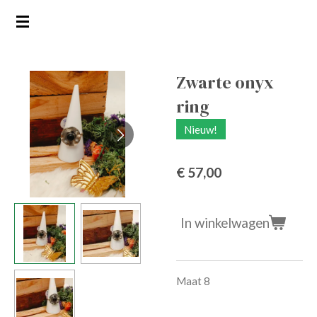
Ga
direct
naar
de
Zwarte onyx
hoofdinhoud
ring
Nieuw!
€ 57,00
In winkelwagen
Maat 8