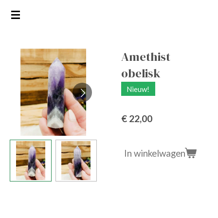
Ga
direct
naar
de
Amethist
hoofdinhoud
obelisk
Nieuw!
€ 22,00
In winkelwagen