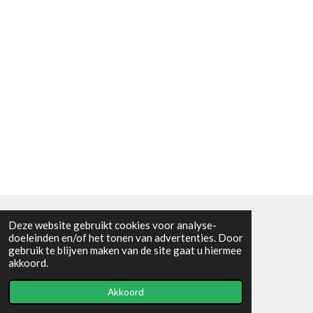
Deze website gebruikt cookies voor analyse-
Algemene voorwaarden
doeleinden en/of het tonen van advertenties. Door
gebruik te blijven maken van de site gaat u hiermee
© 2021 - RC en mineralenshop Het vlinderpad
akkoord.
Powered by
JouwWeb
Akkoord