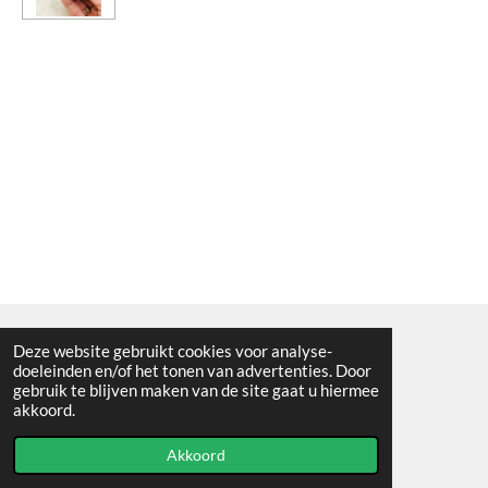
Deze website gebruikt cookies voor analyse-
Algemene voorwaarden
doeleinden en/of het tonen van advertenties. Door
gebruik te blijven maken van de site gaat u hiermee
© 2021 - RC en mineralenshop Het vlinderpad
akkoord.
Powered by
JouwWeb
Akkoord