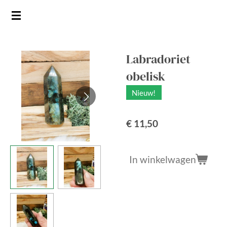
Ga
direct
naar
de
Labradoriet
hoofdinhoud
obelisk
Nieuw!
€ 11,50
In winkelwagen