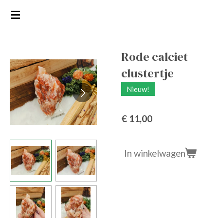
Ga
direct
naar
de
Rode calciet
hoofdinhoud
clustertje
Nieuw!
€ 11,00
In winkelwagen