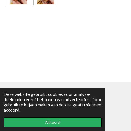
Deze website gebruikt cookies voor analyse-
Algemene voorwaarden
doeleinden en/of het tonen van advertenties. Door
gebruik te blijven maken van de site gaat u hiermee
© 2021 - RC en mineralenshop Het vlinderpad
akkoord.
Powered by
JouwWeb
Akkoord