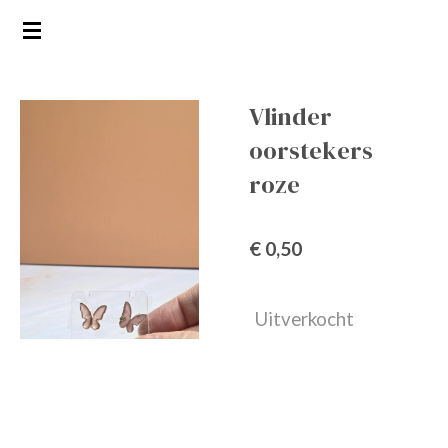
Ga
direct
naar
de
Vlinder
hoofdinhoud
oorstekers
roze
€ 0,50
Uitverkocht