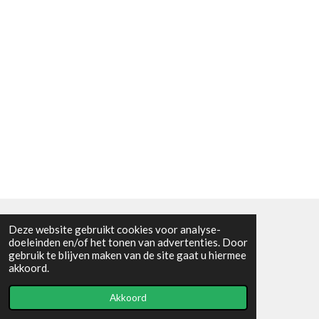
Deze website gebruikt cookies voor analyse-
Algemene voorwaarden
doeleinden en/of het tonen van advertenties. Door
gebruik te blijven maken van de site gaat u hiermee
© 2021 - RC en mineralenshop Het vlinderpad
akkoord.
Powered by
JouwWeb
Akkoord