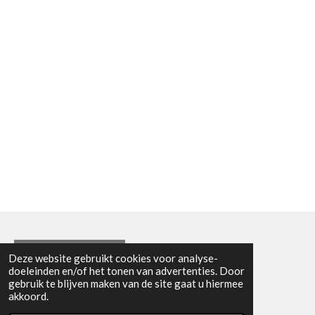
Algemene voorwaarden
Deze website gebruikt cookies voor analyse-
doeleinden en/of het tonen van advertenties. Door
© 2021 - RC en mineralenshop Het vlinderpad
gebruik te blijven maken van de site gaat u hiermee
Powered by
JouwWeb
akkoord.