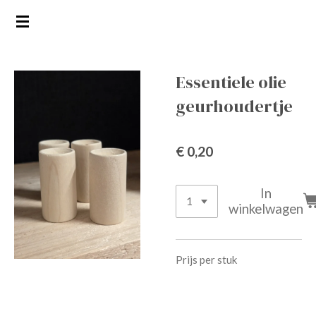
Ga
direct
naar
de
Essentiele olie
hoofdinhoud
geurhoudertje
€ 0,20
In
winkelwagen
Prijs per stuk