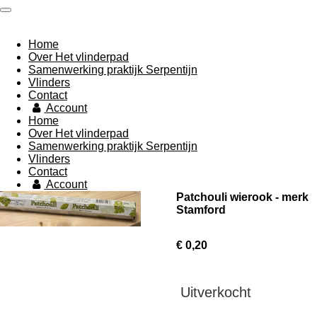
Ga
direct
naar
Home
de
Over Het vlinderpad
hoofdinhoud
Samenwerking praktijk Serpentijn
Vlinders
Contact
Account
Home
Over Het vlinderpad
Samenwerking praktijk Serpentijn
Vlinders
Contact
Account
Patchouli wierook - merk
Stamford
€ 0,20
Uitverkocht