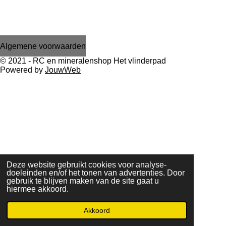
Algemene voorwaarden
© 2021 - RC en mineralenshop Het vlinderpad
Powered by
JouwWeb
Deze website gebruikt cookies voor analyse-
doeleinden en/of het tonen van advertenties. Door
gebruik te blijven maken van de site gaat u
hiermee akkoord.
Akkoord