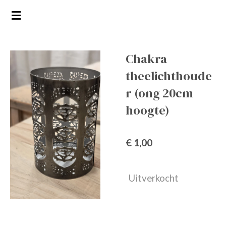
Ga
direct
naar
de
Chakra
hoofdinhoud
theelichthoude
r (ong 20cm
hoogte)
€ 1,00
Uitverkocht