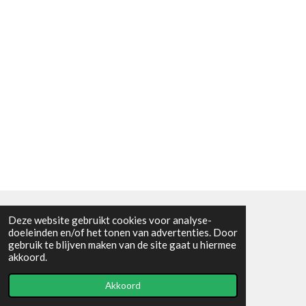
Deze website gebruikt cookies voor analyse-
Algemene voorwaarden
doeleinden en/of het tonen van advertenties. Door
gebruik te blijven maken van de site gaat u hiermee
© 2021 - RC en mineralenshop Het vlinderpad
akkoord.
Powered by
JouwWeb
Akkoord