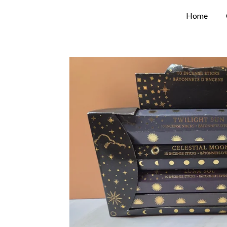
Ga
Home
direct
naar
de
hoofdinhoud