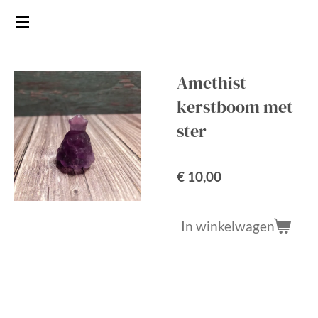
Ga
direct
naar
de
Amethist
hoofdinhoud
kerstboom met
ster
€ 10,00
In winkelwagen