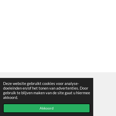
Deze website gebruikt cookies voor analyse-
Algemene voorwaarden
doeleinden en/of het tonen van advertenties. Door
gebruik te blijven maken van de site gaat u hiermee
© 2021 - RC en mineralenshop Het vlinderpad
akkoord.
Powered by
JouwWeb
Akkoord