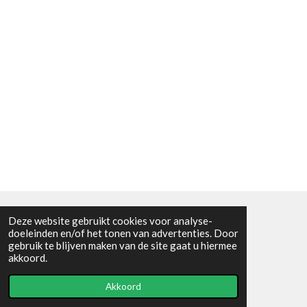
Deze website gebruikt cookies voor analyse-
Algemene voorwaarden
doeleinden en/of het tonen van advertenties. Door
gebruik te blijven maken van de site gaat u hiermee
© 2021 - RC en mineralenshop Het vlinderpad
akkoord.
Powered by
JouwWeb
Akkoord