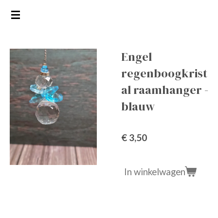
Ga
direct
naar
de
Engel
hoofdinhoud
regenboogkrist
al raamhanger -
blauw
€ 3,50
In winkelwagen