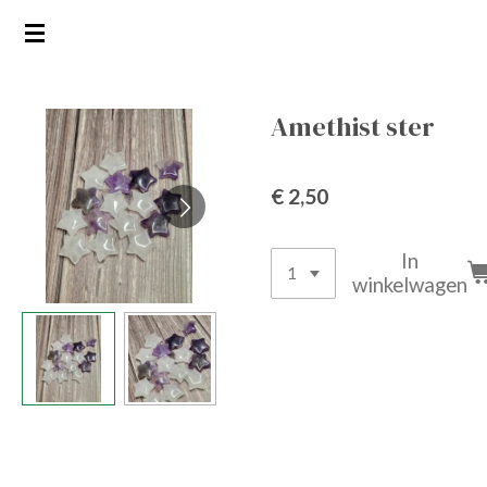
Ga
direct
naar
de
Amethist ster
hoofdinhoud
€ 2,50
In
winkelwagen