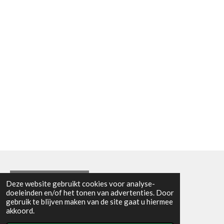
Algemene voorwaarden
Deze website gebruikt cookies voor analyse-
doeleinden en/of het tonen van advertenties. Door
© 2021 - RC en mineralenshop Het vlinderpad
gebruik te blijven maken van de site gaat u hiermee
Powered by
JouwWeb
akkoord.