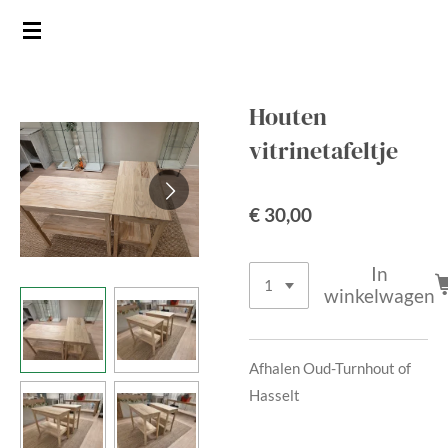
Ga
direct
naar
de
Houten
hoofdinhoud
vitrinetafeltje
€ 30,00
In
winkelwagen
Afhalen Oud-Turnhout of
Hasselt