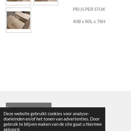
PRIJS PER STUK
40B x 80L x 78H
Algemene voorwaarden
Deze website gebruikt cookies voor analyse-
© 2021 - RC en mineralenshop Het vlinderpad
doeleinden en/of het tonen van advertenties. Door
gebruik te blijven maken van de site gaat u hiermee
Powered by
JouwWeb
akkoord.