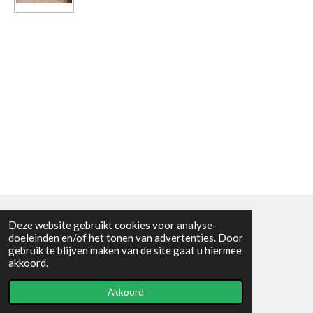
Deze website gebruikt cookies voor analyse-
Algemene voorwaarden
doeleinden en/of het tonen van advertenties. Door
gebruik te blijven maken van de site gaat u hiermee
© 2021 - RC en mineralenshop Het vlinderpad
akkoord.
Powered by
JouwWeb
Akkoord