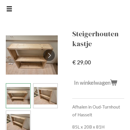
Ga
direct
naar
de
Steigerhouten
hoofdinhoud
kastje
€ 29,00
In winkelwagen
Afhalen in Oud-Turnhout
of Hasselt
85L x 20B x 81H