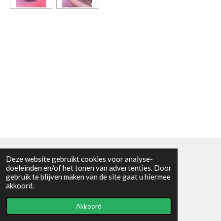
Deze website gebruikt cookies voor analyse-
Algemene voorwaarden
doeleinden en/of het tonen van advertenties. Door
gebruik te blijven maken van de site gaat u hiermee
© 2021 - RC en mineralenshop Het vlinderpad
akkoord.
Powered by
JouwWeb
Akkoord