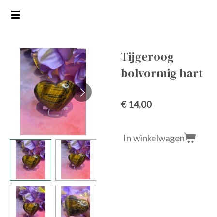
Ga
direct
naar
de
Tijgeroog
hoofdinhoud
bolvormig hart
€ 14,00
In winkelwagen