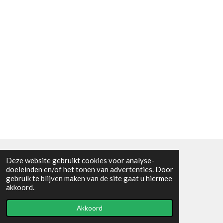
Deze website gebruikt cookies voor analyse-
Algemene voorwaarden
doeleinden en/of het tonen van advertenties. Door
gebruik te blijven maken van de site gaat u hiermee
© 2021 - RC en mineralenshop Het vlinderpad
akkoord.
Powered by
JouwWeb
Akkoord