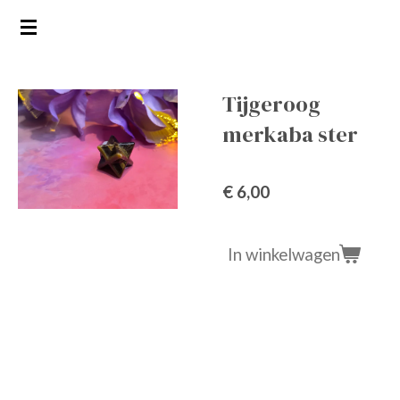
Ga
direct
naar
de
Tijgeroog
hoofdinhoud
merkaba ster
€ 6,00
In winkelwagen