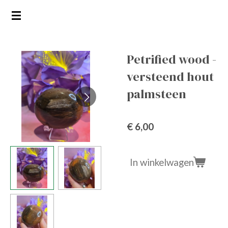
Ga
direct
naar
de
Petrified wood -
hoofdinhoud
versteend hout
palmsteen
€ 6,00
In winkelwagen