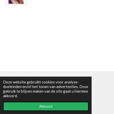
Deze website gebruikt cookies voor analyse-
Algemene voorwaarden
doeleinden en/of het tonen van advertenties. Door
gebruik te blijven maken van de site gaat u hiermee
© 2021 - RC en mineralenshop Het vlinderpad
akkoord.
Powered by
JouwWeb
Akkoord