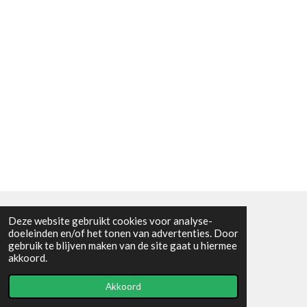
Deze website gebruikt cookies voor analyse-
Algemene voorwaarden
doeleinden en/of het tonen van advertenties. Door
gebruik te blijven maken van de site gaat u hiermee
© 2021 - RC en mineralenshop Het vlinderpad
akkoord.
Powered by
JouwWeb
Akkoord