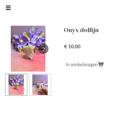
Ga
direct
naar
de
Onyx dolfijn
hoofdinhoud
€ 10,00
In winkelwagen