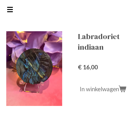
Ga
direct
naar
de
Labradoriet
hoofdinhoud
indiaan
€ 16,00
In winkelwagen