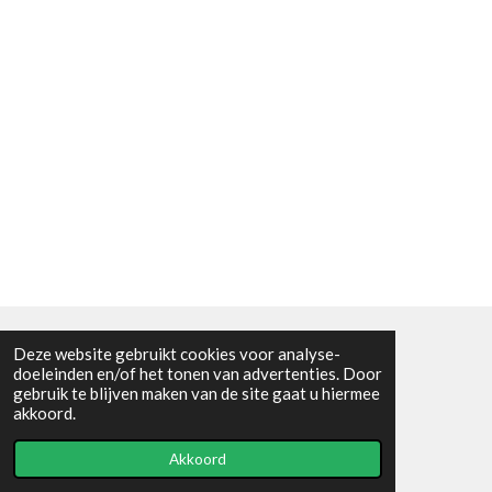
Deze website gebruikt cookies voor analyse-
Algemene voorwaarden
doeleinden en/of het tonen van advertenties. Door
gebruik te blijven maken van de site gaat u hiermee
© 2021 - RC en mineralenshop Het vlinderpad
akkoord.
Powered by
JouwWeb
Akkoord