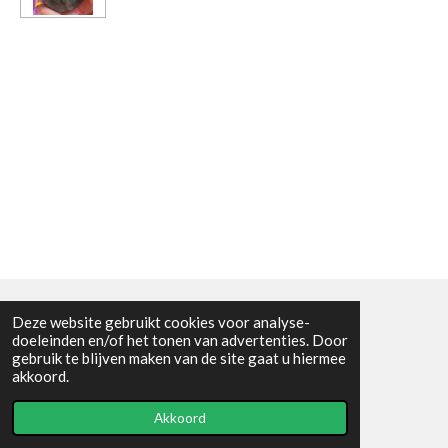
Deze website gebruikt cookies voor analyse-
Algemene voorwaarden
doeleinden en/of het tonen van advertenties. Door
gebruik te blijven maken van de site gaat u hiermee
© 2021 - RC en mineralenshop Het vlinderpad
akkoord.
Powered by
JouwWeb
Akkoord