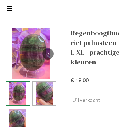
Ga
direct
naar
de
Regenboogfluo
hoofdinhoud
riet palmsteen
L-XL - prachtige
kleuren
€ 19,00
Uitverkocht