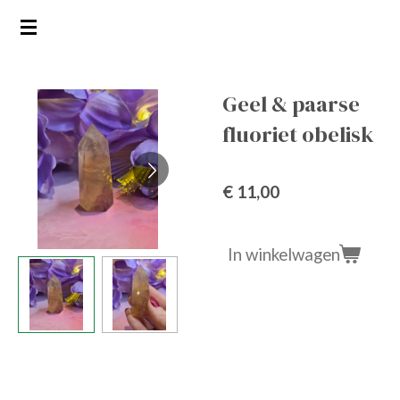
Ga
direct
naar
de
Geel & paarse
hoofdinhoud
fluoriet obelisk
€ 11,00
In winkelwagen