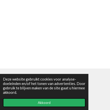
Deze website gebruikt cookies voor analyse-
Algemene voorwaarden
doeleinden en/of het tonen van advertenties. Door
gebruik te blijven maken van de site gaat u hiermee
© 2021 - RC en mineralenshop Het vlinderpad
akkoord.
Powered by
JouwWeb
Akkoord