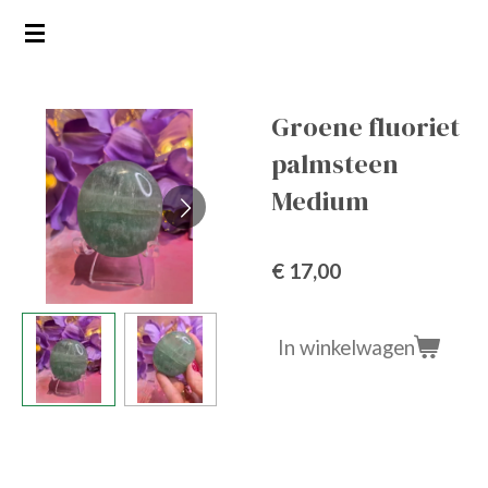
Ga
direct
naar
de
Groene fluoriet
hoofdinhoud
palmsteen
Medium
€ 17,00
In winkelwagen