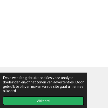
Deze website gebruikt cookies voor analyse-
Algemene voorwaarden
doeleinden en/of het tonen van advertenties. Door
gebruik te blijven maken van de site gaat u hiermee
© 2021 - RC en mineralenshop Het vlinderpad
akkoord.
Powered by
JouwWeb
Akkoord