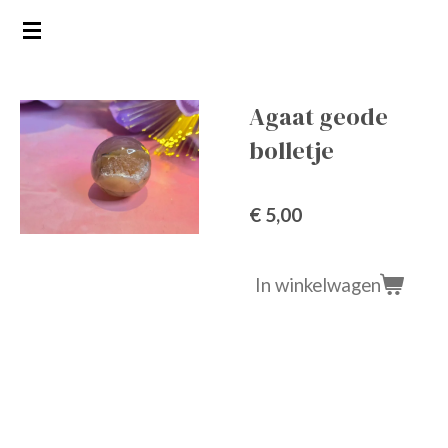
Ga
direct
naar
de
Agaat geode
hoofdinhoud
bolletje
€ 5,00
In winkelwagen