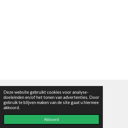
Deze website gebruikt cookies voor analyse-
Algemene voorwaarden
doeleinden en/of het tonen van advertenties. Door
gebruik te blijven maken van de site gaat u hiermee
© 2021 - RC en mineralenshop Het vlinderpad
akkoord.
Powered by
JouwWeb
Akkoord