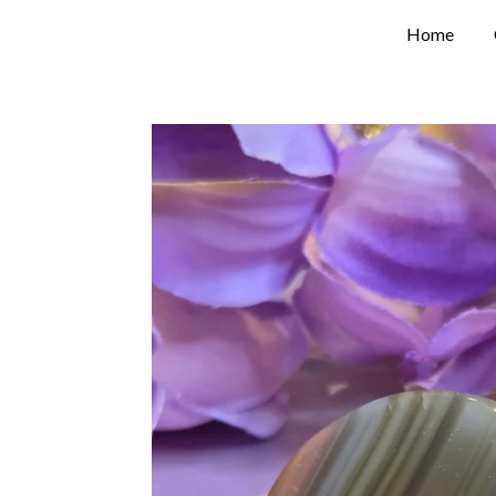
Ga
Home
direct
naar
de
hoofdinhoud