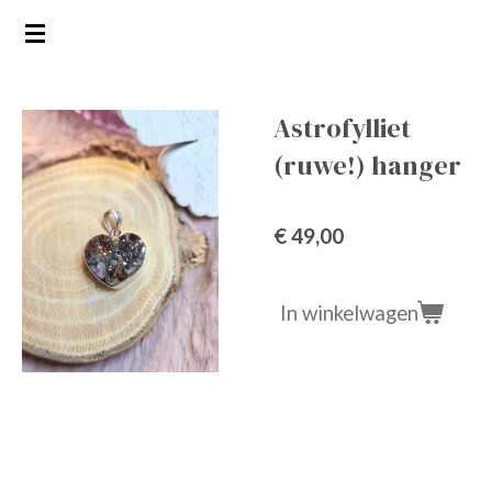
Ga
direct
naar
de
Astrofylliet
hoofdinhoud
(ruwe!) hanger
€ 49,00
In winkelwagen