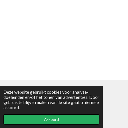
Deze website gebruikt cookies voor analyse-
Algemene voorwaarden
doeleinden en/of het tonen van advertenties. Door
gebruik te blijven maken van de site gaat u hiermee
© 2021 - RC en mineralenshop Het vlinderpad
akkoord.
Powered by
JouwWeb
Akkoord