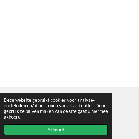
Deze website gebruikt cookies voor analyse-
Algemene voorwaarden
doeleinden en/of het tonen van advertenties. Door
gebruik te blijven maken van de site gaat u hiermee
© 2021 - RC en mineralenshop Het vlinderpad
akkoord.
Powered by
JouwWeb
Akkoord