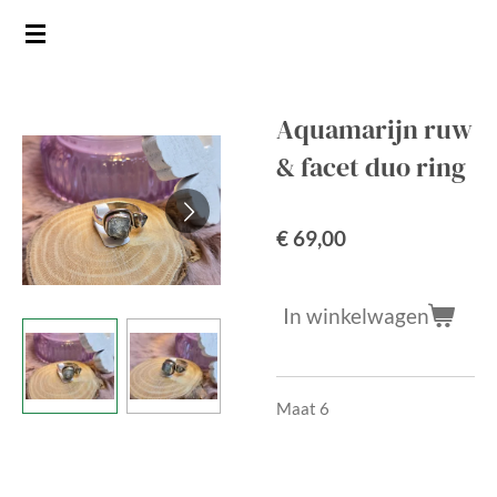
Ga
direct
naar
de
Aquamarijn ruw
hoofdinhoud
& facet duo ring
€ 69,00
In winkelwagen
Maat 6