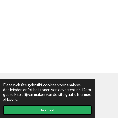
Deze website gebruikt cookies voor analyse-
Algemene voorwaarden
doeleinden en/of het tonen van advertenties. Door
gebruik te blijven maken van de site gaat u hiermee
© 2021 - RC en mineralenshop Het vlinderpad
akkoord.
Powered by
JouwWeb
Akkoord