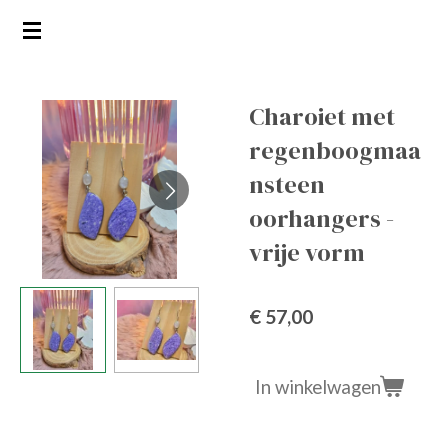
Ga
direct
naar
de
Charoiet met
hoofdinhoud
regenboogmaa
nsteen
oorhangers -
vrije vorm
€ 57,00
In winkelwagen