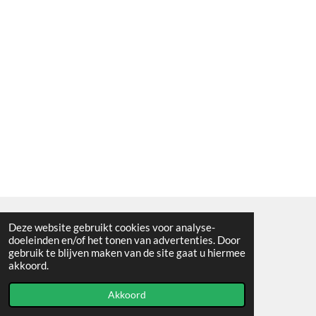
Deze website gebruikt cookies voor analyse-
Algemene voorwaarden
doeleinden en/of het tonen van advertenties. Door
gebruik te blijven maken van de site gaat u hiermee
© 2021 - RC en mineralenshop Het vlinderpad
akkoord.
Powered by
JouwWeb
Akkoord