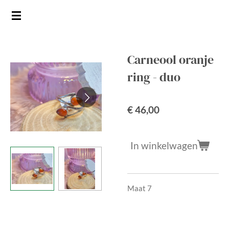
Ga
direct
naar
de
Carneool oranje
hoofdinhoud
ring - duo
€ 46,00
In winkelwagen
Maat 7