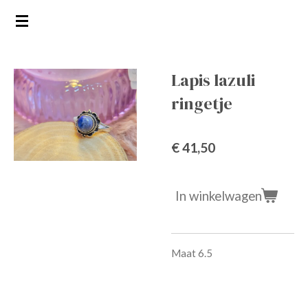
Ga
direct
naar
de
Lapis lazuli
hoofdinhoud
ringetje
€ 41,50
In winkelwagen
Maat 6.5