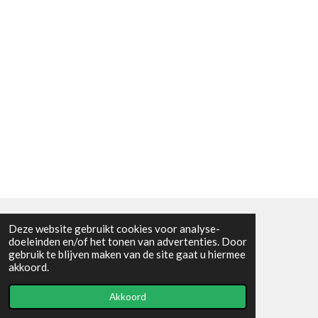
Deze website gebruikt cookies voor analyse-
Algemene voorwaarden
doeleinden en/of het tonen van advertenties. Door
gebruik te blijven maken van de site gaat u hiermee
© 2021 - RC en mineralenshop Het vlinderpad
akkoord.
Powered by
JouwWeb
Akkoord