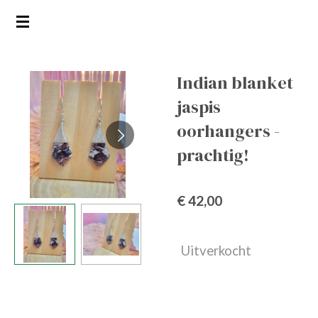
Ga
direct
naar
de
Indian blanket
hoofdinhoud
jaspis
oorhangers -
prachtig!
€ 42,00
Uitverkocht