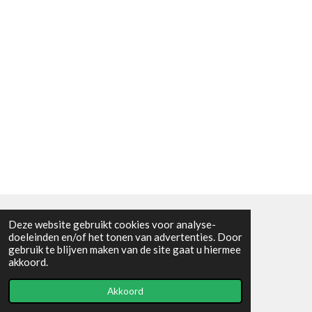
Deze website gebruikt cookies voor analyse-
Algemene voorwaarden
doeleinden en/of het tonen van advertenties. Door
gebruik te blijven maken van de site gaat u hiermee
© 2021 - RC en mineralenshop Het vlinderpad
akkoord.
Powered by
JouwWeb
Akkoord