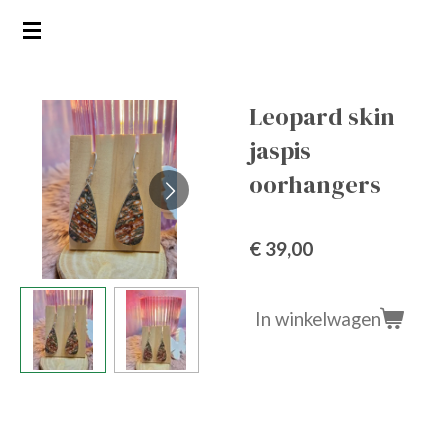
Ga
direct
naar
de
Leopard skin
hoofdinhoud
jaspis
oorhangers
€ 39,00
In winkelwagen