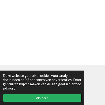
Deze website gebruikt cookies voor analyse-
Algemene voorwaarden
doeleinden en/of het tonen van advertenties. Door
gebruik te blijven maken van de site gaat u hiermee
© 2021 - RC en mineralenshop Het vlinderpad
akkoord.
Powered by
JouwWeb
Akkoord