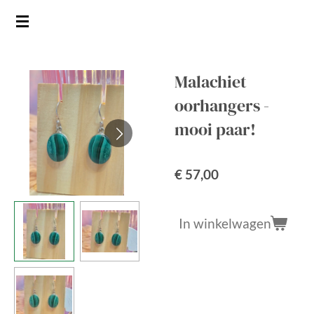
Ga
direct
naar
de
Malachiet
hoofdinhoud
oorhangers -
mooi paar!
€ 57,00
In winkelwagen