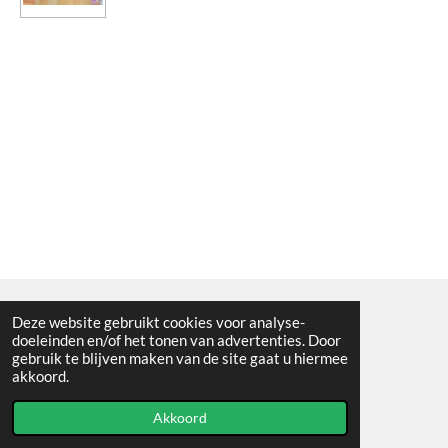
Deze website gebruikt cookies voor analyse-
Algemene voorwaarden
doeleinden en/of het tonen van advertenties. Door
gebruik te blijven maken van de site gaat u hiermee
© 2021 - RC en mineralenshop Het vlinderpad
akkoord.
Powered by
JouwWeb
Akkoord