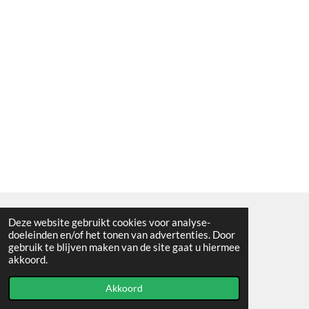
Deze website gebruikt cookies voor analyse-
Algemene voorwaarden
doeleinden en/of het tonen van advertenties. Door
gebruik te blijven maken van de site gaat u hiermee
© 2021 - RC en mineralenshop Het vlinderpad
akkoord.
Powered by
JouwWeb
Akkoord