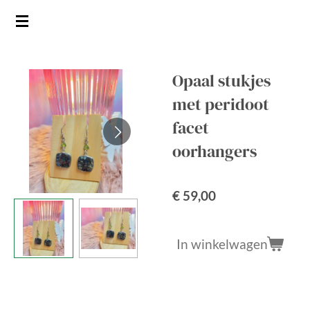
Ga
direct
naar
de
Opaal stukjes
hoofdinhoud
met peridoot
facet
oorhangers
€ 59,00
In winkelwagen