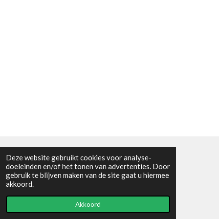
Deze website gebruikt cookies voor analyse-
Algemene voorwaarden
doeleinden en/of het tonen van advertenties. Door
gebruik te blijven maken van de site gaat u hiermee
© 2021 - RC en mineralenshop Het vlinderpad
akkoord.
Powered by
JouwWeb
Akkoord