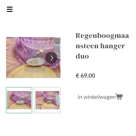
Ga
direct
naar
de
Regenboogmaa
hoofdinhoud
nsteen hanger
duo
€ 69,00
In winkelwagen