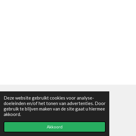
Deze website gebruikt cookies voor analyse-
Algemene voorwaarden
doeleinden en/of het tonen van advertenties. Door
gebruik te blijven maken van de site gaat u hiermee
© 2021 - RC en mineralenshop Het vlinderpad
akkoord.
Powered by
JouwWeb
Akkoord