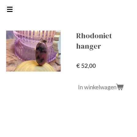
Ga
direct
naar
de
Rhodoniet
hoofdinhoud
hanger
€ 52,00
In winkelwagen