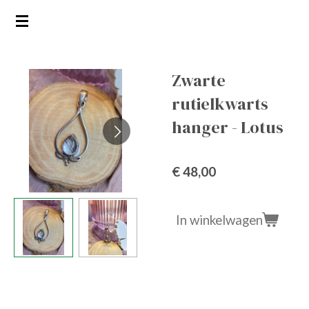
Ga
direct
naar
de
Zwarte
hoofdinhoud
rutielkwarts
hanger - Lotus
€ 48,00
In winkelwagen