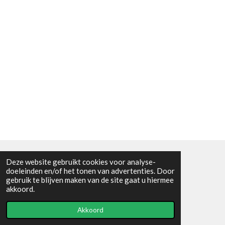
Deze website gebruikt cookies voor analyse-
Algemene voorwaarden
doeleinden en/of het tonen van advertenties. Door
gebruik te blijven maken van de site gaat u hiermee
© 2021 - RC en mineralenshop Het vlinderpad
akkoord.
Powered by
JouwWeb
Akkoord