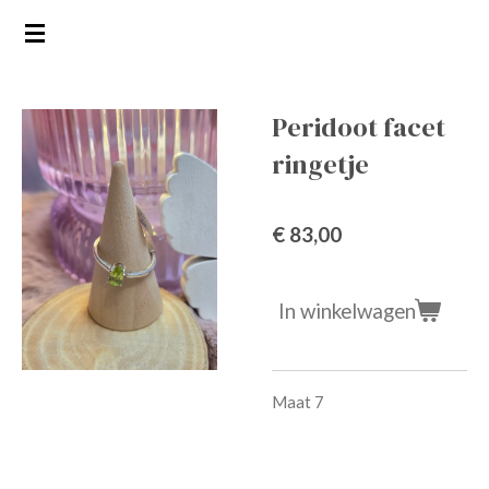
Ga
direct
naar
de
Peridoot facet
hoofdinhoud
ringetje
€ 83,00
In winkelwagen
Maat 7