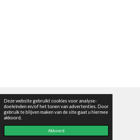
Deze website gebruikt cookies voor analyse-
Algemene voorwaarden
doeleinden en/of het tonen van advertenties. Door
gebruik te blijven maken van de site gaat u hiermee
© 2021 - RC en mineralenshop Het vlinderpad
akkoord.
Powered by
JouwWeb
Akkoord