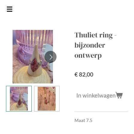
Ga
direct
naar
de
Thuliet ring -
hoofdinhoud
bijzonder
ontwerp
€ 82,00
In winkelwagen
Maat 7.5