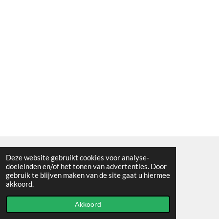
Deze website gebruikt cookies voor analyse-
Algemene voorwaarden
doeleinden en/of het tonen van advertenties. Door
gebruik te blijven maken van de site gaat u hiermee
© 2021 - RC en mineralenshop Het vlinderpad
akkoord.
Powered by
JouwWeb
Akkoord