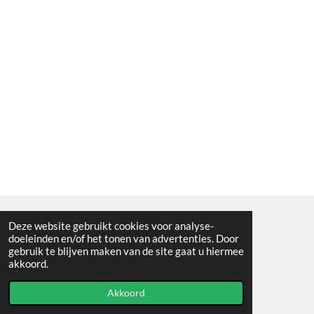
Deze website gebruikt cookies voor analyse-
Algemene voorwaarden
doeleinden en/of het tonen van advertenties. Door
gebruik te blijven maken van de site gaat u hiermee
© 2021 - RC en mineralenshop Het vlinderpad
akkoord.
Powered by
JouwWeb
Akkoord