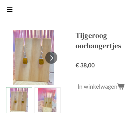
Ga
direct
naar
de
Tijgeroog
hoofdinhoud
oorhangertjes
€ 38,00
In winkelwagen