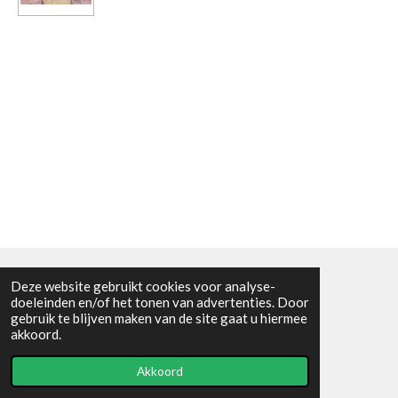
Deze website gebruikt cookies voor analyse-
Algemene voorwaarden
doeleinden en/of het tonen van advertenties. Door
gebruik te blijven maken van de site gaat u hiermee
© 2021 - RC en mineralenshop Het vlinderpad
akkoord.
Powered by
JouwWeb
Akkoord