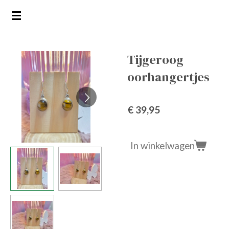
Ga
direct
naar
de
Tijgeroog
hoofdinhoud
oorhangertjes
€ 39,95
In winkelwagen