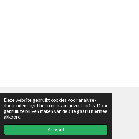
Deze website gebruikt cookies voor analyse-
Algemene voorwaarden
doeleinden en/of het tonen van advertenties. Door
gebruik te blijven maken van de site gaat u hiermee
© 2021 - RC en mineralenshop Het vlinderpad
akkoord.
Powered by
JouwWeb
Akkoord