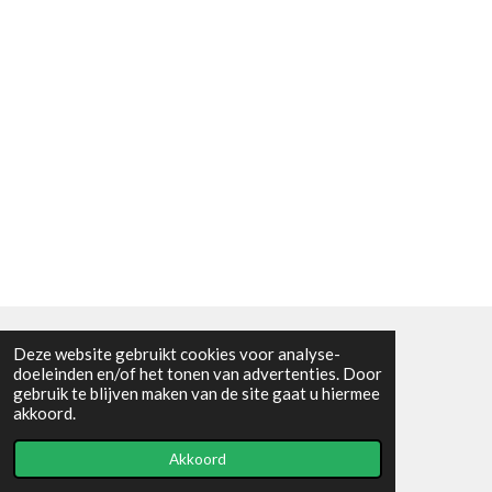
Deze website gebruikt cookies voor analyse-
Algemene voorwaarden
doeleinden en/of het tonen van advertenties. Door
gebruik te blijven maken van de site gaat u hiermee
© 2021 - RC en mineralenshop Het vlinderpad
akkoord.
Powered by
JouwWeb
Akkoord