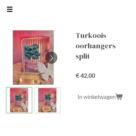
Ga
direct
naar
de
Turkoois
hoofdinhoud
oorhangers
split
€ 42,00
In winkelwagen