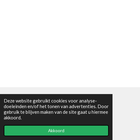
Deze website gebruikt cookies voor analyse-
Algemene voorwaarden
doeleinden en/of het tonen van advertenties. Door
gebruik te blijven maken van de site gaat u hiermee
© 2021 - RC en mineralenshop Het vlinderpad
akkoord.
Powered by
JouwWeb
Akkoord