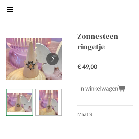
Ga
direct
naar
de
Zonnesteen
hoofdinhoud
ringetje
€ 49,00
In winkelwagen
Maat 8